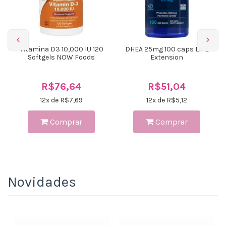
Vitamina D3 10,000 IU 120
DHEA 25mg 100 caps LIFE
Softgels NOW Foods
Extension
R$76,64
R$51,04
12
x de R$
7,69
12
x de R$
5,12
Comprar
Comprar
Novidades