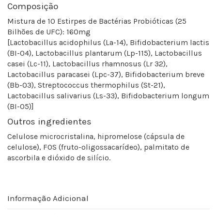
Composição
Mistura de 10 Estirpes de Bactérias Probióticas (25
Bilhões de UFC): 160mg
[Lactobacillus acidophilus (La-14), Bifidobacterium lactis
(BI-04), Lactobacillus plantarum (Lp-115), Lactobacillus
casei (Lc-11), Lactobacillus rhamnosus (Lr 32),
Lactobacillus paracasei (Lpc-37), Bifidobacterium breve
(Bb-03), Streptococcus thermophilus (St-21),
Lactobacillus salivarius (Ls-33), Bifidobacterium longum
(BI-05)]
Outros ingredientes
Celulose microcristalina, hipromelose (cápsula de
celulose), FOS (fruto-oligossacarídeo), palmitato de
ascorbila e dióxido de silício.
Informação Adicional