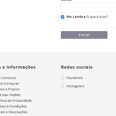
Me Lembre
O que é isso?
Entrar
 e Informações
Redes sociais
e Conosco
Facebook
mo Comprar
Instagram
ios e Prazos
trear Pedido
ítica de Privacidade
mos e Condições
cas e Devoluções