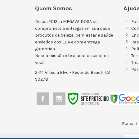
Quem Somos
Ajuda
Desde 2013, a MEGAVAIDOSA se
Fal
compromete a entregar em sua casa
Co
produtos de beleza, bem-estar e saúde
Env
enviados dos EUA e com entrega
Ras
garantida.
Pol
Nossa missão é te ajudar a cuidar de
Ter
você.
Tro
Par
2414 Artesia Blvd - Redondo Beach, CA,
90278
Busca
/