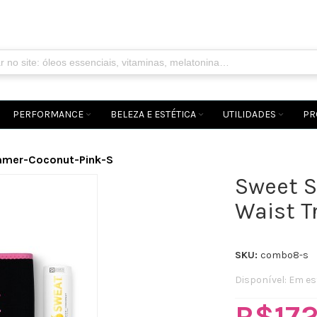
PERFORMANCE
BELEZA E ESTÉTICA
UTILIDADES
PR
immer-Coconut-Pink-S
Sweet S
Waist T
SKU:
combo8-s
Disponível:
Em es
R$172