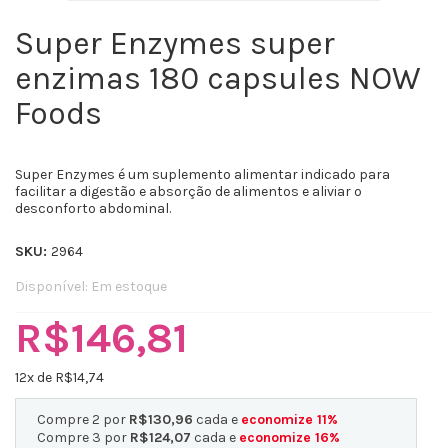
Super Enzymes super
enzimas 180 capsules NOW
Foods
Super Enzymes é um suplemento alimentar indicado para
facilitar a digestão e absorção de alimentos e aliviar o
desconforto abdominal.
SKU:
2964
Disponível:
Em estoque
R$146,81
12
x de R$
14,74
Compre 2 por
R$130,96
cada e
economize
11
%
Compre 3 por
R$124,07
cada e
economize
16
%