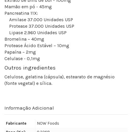
Extrato de bílis de boi - 100mg
Mamão em pó - 45mg
Pancreatina 11X:
Amilase 37.000 Unidades USP
Protease 37.000 Unidades USP
Lipase 2.960 Unidades USP
Bromelina – 40mg
Protease Ácido Estável – 10mg
Papaína – 2mg
Celulase - 0,1mg
Outros ingredientes
Celulose, gelatina (cápsula), estearato de magnésio
(fonte vegetal) e sílica.
Informação Adicional
Fabricante
NOW Foods