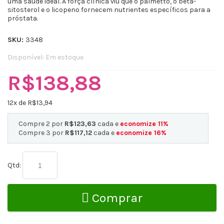
uma saúde ideal. A força clínica viu que o palmetto, o beta-
sitosterol e o licopeno fornecem nutrientes específicos para a
próstata.
SKU:
3348
Disponível:
Em estoque
R$138,88
12
x de R$
13,94
Compre 2 por
R$123,63
cada e
economize
11
%
Compre 3 por
R$117,12
cada e
economize
16
%
Qtd:
Comprar