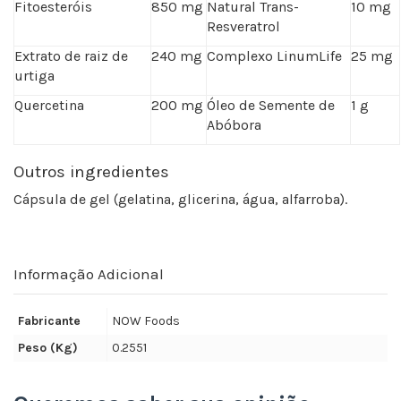
Fitoesteróis
850 mg
Natural Trans-
10 mg
Resveratrol
Extrato de raiz de
240 mg
Complexo LinumLife
25 mg
urtiga
Quercetina
200 mg
Óleo de Semente de
1 g
Abóbora
Outros ingredientes
Cápsula de gel (gelatina, glicerina, água, alfarroba).
Informação Adicional
Fabricante
NOW Foods
Peso (Kg)
0.2551