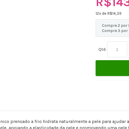
R$143
12
x de R$
14,39
Compre 2 por
Compre 3 por
Qtd:
co prensado a frio hidrata naturalmente a pele para ajudar a 
ele, apoiando a elasticidade da pele e promovendo uma pele fl