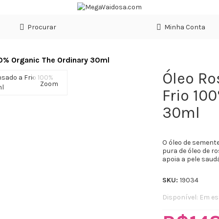
Procurar
Minha Conta
00% Organic The Ordinary 30ml
Óleo Ro
Zoom
Frio 10
30ml
O óleo de semente
pura de óleo de r
apoia a pele saudá
SKU:
19034
Disponível:
Em es