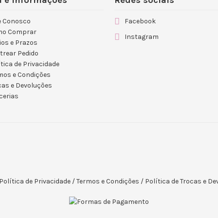
 e Informações
Redes sociais
e Conosco
Facebook
mo Comprar
Instagram
ios e Prazos
trear Pedido
ítica de Privacidade
mos e Condições
cas e Devoluções
cerias
Política de Privacidade
/
Termos e Condições
/
Política de Trocas e D