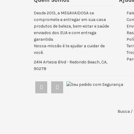
Quem Somos
Ajuda
Desde 2013, a MEGAVAIDOSA se
Fal
compromete a entregar em sua casa
Co
produtos de beleza, bem-estar e saúde
Env
enviados dos EUA e com entrega
Ras
garantida.
Pol
Nossa missão é te ajudar a cuidar de
Ter
você.
Tro
Par
2414 Artesia Blvd - Redondo Beach, CA,
90278
Busca
/