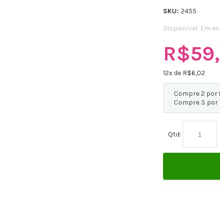
SKU:
2455
Disponível:
Em es
R$59
12
x de R$
6,02
Compre 2 por
Compre 3 por
Qtd: