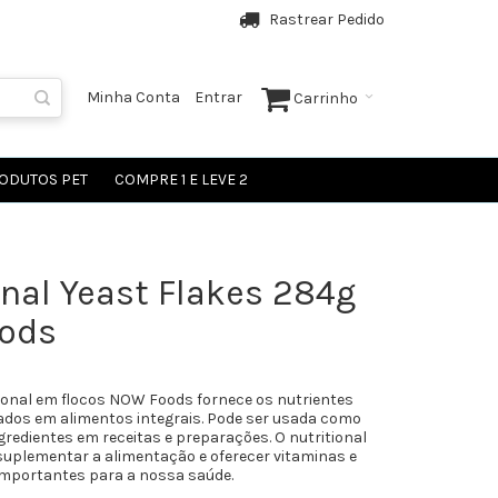
Rastrear Pedido
Minha Conta
Entrar
Carrinho
ODUTOS PET
COMPRE 1 E LEVE 2
onal Yeast Flakes 284g
ods
ional em flocos NOW Foods fornece os nutrientes
ados em alimentos integrais. Pode ser usada como
redientes em receitas e preparações. O nutritional
suplementar a alimentação e oferecer vitaminas e
importantes para a nossa saúde.