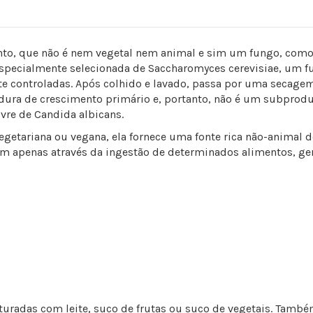
o, que não é nem vegetal nem animal e sim um fungo, como 
especialmente selecionada de Saccharomyces cerevisiae, um f
 controladas. Após colhido e lavado, passa por uma secagem 
ra de crescimento primário e, portanto, não é um subproduto
ivre de Candida albicans.
egetariana ou vegana, ela fornece uma fonte rica não-animal 
ém apenas através da ingestão de determinados alimentos, ge
turadas com leite, suco de frutas ou suco de vegetais. També