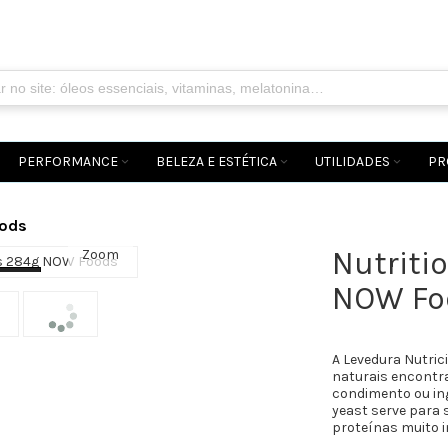
PERFORMANCE
BELEZA E ESTÉTICA
UTILIDADES
PR
oods
Nutriti
Zoom
...
NOW Fo
A Levedura Nutric
naturais encontr
condimento ou ing
yeast serve para 
proteínas muito 