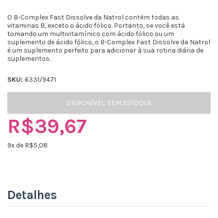
O B-Complex Fast Dissolve da Natrol contém todas as
vitaminas B, exceto o ácido fólico. Portanto, se você está
tomando um multivitamínico com ácido fólico ou um
suplemento de ácido fólico, o B-Complex Fast Dissolve da Natrol
é um suplemento perfeito para adicionar à sua rotina diária de
suplementos.
SKU:
6331/9471
DISPONÍVEL:
SEM ESTOQUE
R$39,67
9
x de R$
5,08
Detalhes