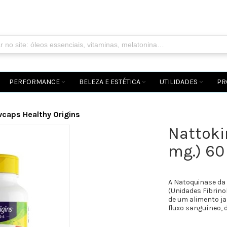
PERFORMANCE
BELEZA E ESTÉTICA
UTILIDADES
PR
vcaps Healthy Origins
Nattoki
mg.) 60
A Natoquinase da
(Unidades Fibrino
de um alimento j
fluxo sanguíneo,