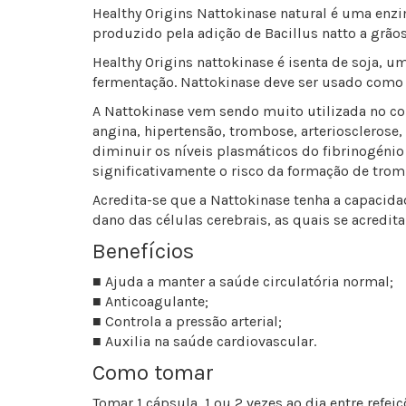
Healthy Origins Nattokinase natural é uma enzi
produzido pela adição de Bacillus natto a grãos
Healthy Origins nattokinase é isenta de soja, 
fermentação. Nattokinase deve ser usado como p
A Nattokinase vem sendo muito utilizada no com
angina, hipertensão, trombose, arteriosclerose
diminuir os níveis plasmáticos do fibrinogénio
significativamente o risco da formação de trom
Acredita-se que a Nattokinase tenha a capacid
dano das células cerebrais, as quais se acredi
Benefícios
■ Ajuda a manter a saúde circulatória normal;
■ Anticoagulante;
■ Controla a pressão arterial;
■ Auxilia na saúde cardiovascular.
Como tomar
Tomar 1 cápsula, 1 ou 2 vezes ao dia entre refe