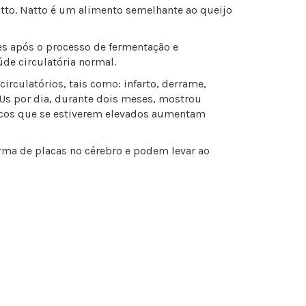
atto. Natto é um alimento semelhante ao queijo
es após o processo de fermentação e
de circulatória normal.
rculatórios, tais como: infarto, derrame,
FUs por dia, durante dois meses, mostrou
ógicos que se estiverem elevados aumentam
rma de placas no cérebro e podem levar ao