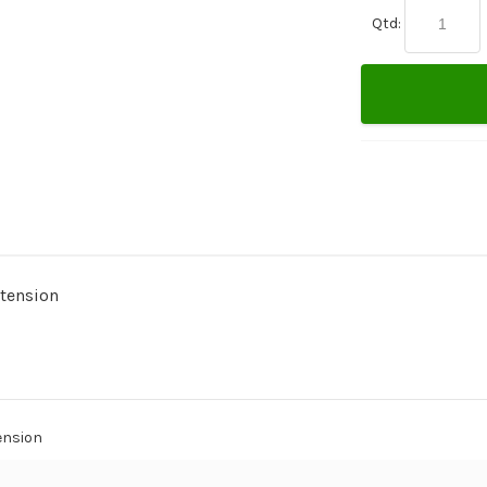
Qtd:
xtension
tension