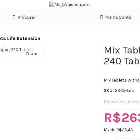
Procurar
Minha Conta
ts Life Extension
Mix Tab
Zoom
240 Tab
Mix Tablets Witho
SKU:
2365-Life
Disponível:
Em es
R$26
12
x de R$
26,43