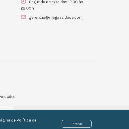
Segunda a sexta das 12:00 às
22:00h
gerencia@megavaidosa.com
evoluções
página de
Política de
Entendi