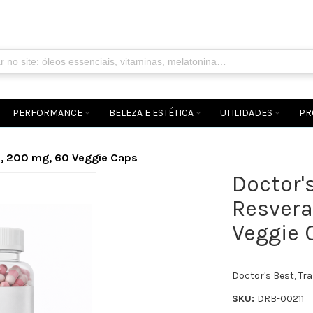
PERFORMANCE
BELEZA E ESTÉTICA
UTILIDADES
PR
 , 200 mg, 60 Veggie Caps
Doctor's
Resvera
Veggie 
Doctor's Best, Tr
SKU:
DRB-00211