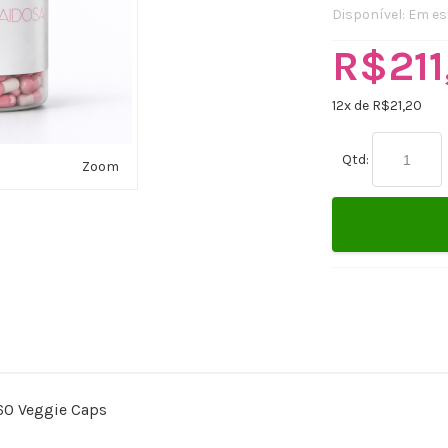
Disponível:
Em es
R$211
12
x de R$
21,20
Qtd:
Zoom
 60 Veggie Caps