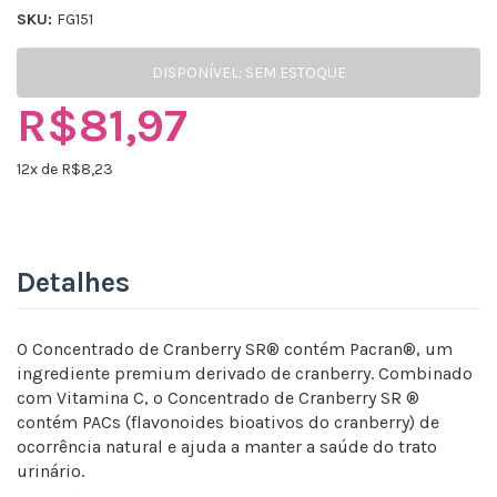
SKU:
FG151
DISPONÍVEL:
SEM ESTOQUE
R$81,97
12
x de R$
8,23
Detalhes
O Concentrado de Cranberry SR® contém Pacran®, um
ingrediente premium derivado de cranberry. Combinado
com Vitamina C, o Concentrado de Cranberry SR ®
contém PACs (flavonoides bioativos do cranberry) de
ocorrência natural e ajuda a manter a saúde do trato
urinário.