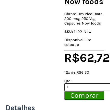
Now foods
Chromium Picolinate
200 mcg 250 Veg
Capsules Now foods
SKU:
1422-Now
Disponível:
Em
estoque
R$62,72
12
x de R$
6,30
Qtd:
Comprar
Detalhes