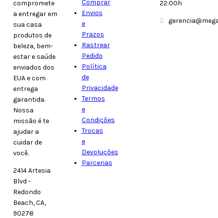
Comprar
compromete
22:00h
Envios
a entregar em
gerencia@mega
e
sua casa
Prazos
produtos de
Rastrear
beleza, bem-
Pedido
estar e saúde
Política
enviados dos
de
EUA e com
Privacidade
entrega
Termos
garantida.
e
Nossa
Condições
missão é te
Trocas
ajudar a
e
cuidar de
Devoluções
você.
Parcerias
2414 Artesia
Blvd -
Redondo
Beach, CA,
90278