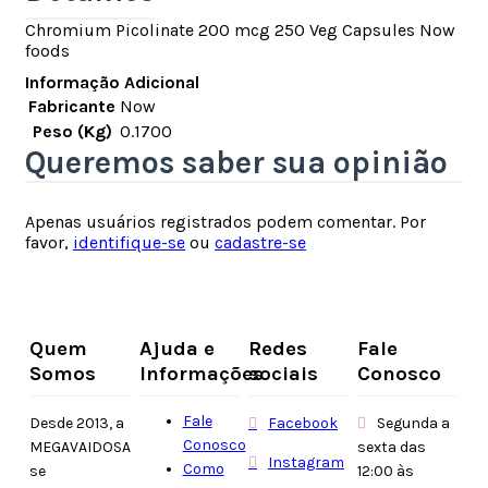
Chromium Picolinate 200 mcg 250 Veg Capsules Now
foods
Informação Adicional
Fabricante
Now
Peso (Kg)
0.1700
Queremos saber sua opinião
Apenas usuários registrados podem comentar. Por
favor,
identifique-se
ou
cadastre-se
Quem
Ajuda e
Redes
Fale
Somos
Informações
sociais
Conosco
Fale
Desde 2013, a
Facebook
Segunda a
Conosco
MEGAVAIDOSA
sexta das
Instagram
Como
se
12:00 às