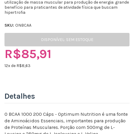
utilização de massa muscular para produção de energia: grande
benefício para praticantes de atividade física que buscam
hipertrofia
SKU:
ONBCAA
DISPONÍVEL:
SEM ESTOQUE
R$85,91
12
x de R$
8,63
Detalhes
O BCAA 1000 200 Cáps - Optimum Nutrition é uma fonte
de Aminoácidos Essenciais, importantes para produção
de Proteínas Musculares. Porção com 500mg de L-
Leucina e 250mg de L-Isoleucina e L-Valina.