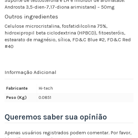
Suporte de testosterona e LH e inibidor de aromatase:
Androsta 3,5-dien-7,17-diona arimistane) – 50mg
Outros ingredientes
Celulose microcristalina, fosfatidilcolina 75%,
hidroxipropil beta ciclodextrina (HPBCD), fitoesteróis,
estearato de magnésio, sílica, FD&C Blue #2, FD&C Red
#40
Informação Adicional
Fabricante
Hi-tech
Peso (Kg)
0.0851
Queremos saber sua opinião
Apenas usuários registrados podem comentar. Por favor,