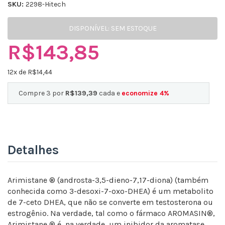
SKU:
2298-Hitech
DISPONÍVEL:
SEM ESTOQUE
R$143,85
12
x de R$
14,44
Compre 3 por
R$139,39
cada e
economize
4
%
Detalhes
Arimistane ® (androsta-3,5-dieno-7,17-diona) (também
conhecida como 3-desoxi-7-oxo-DHEA) é um metabolito
de 7-ceto DHEA, que não se converte em testosterona ou
estrogênio. Na verdade, tal como o fármaco AROMASIN®,
Arimistane ® é, na verdade, um inibidor da aromatase