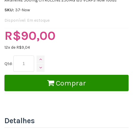
ARGININE 500mg CITRULLINE 250MG 120 VCAPS Now foods
SKU:
37-Now
Disponível:
Em estoque
R$90,00
12
x de R$
9,04
Qtd:
Comprar
Detalhes